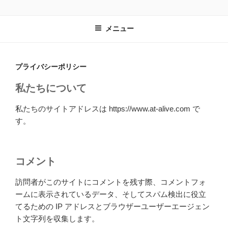
コ
AT-ALIVE
AI業務効率化・EC運営支援
ン
メニュー
テ
ン
ツ
へ
プライバシーポリシー
ス
私たちについて
キ
ッ
私たちのサイトアドレスは https://www.at-alive.com で
プ
す。
コメント
訪問者がこのサイトにコメントを残す際、コメントフォ
ームに表示されているデータ、そしてスパム検出に役立
てるための IP アドレスとブラウザーユーザーエージェン
ト文字列を収集します。